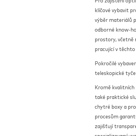
Pro zajištění opt
klíčové vybavit p
výběr materiálů p
odborné know-ho
prostory, včetně 
pracující v těch
Pokročilé vybaven
teleskopické tyče 
Kromě kvalitních
také praktické sl
chytré boxy a pro
procesům garantu
zajišťují transpa