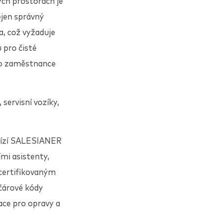
ých prostorách je
ejen správný
a, což vyžaduje
u pro čisté
pro zaměstnance
servisní vozíky,
.
ízí
SALESIANER
ími asistenty,
 certifikovaným
čárové kódy
kace pro opravy a