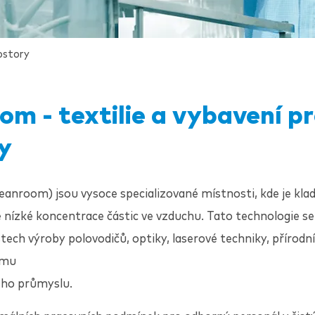
ostory
m - textilie a vybavení pr
y
leanroom) jsou vysoce specializované místnosti, kde je kla
nízké koncentrace částic ve vzduchu. Tato technologie se
tech výroby polovodičů, optiky, laserové techniky, přírodní
umu
ého průmyslu.