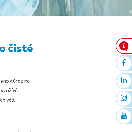
o čisté
deno důraz na
 využívá
ch věd,