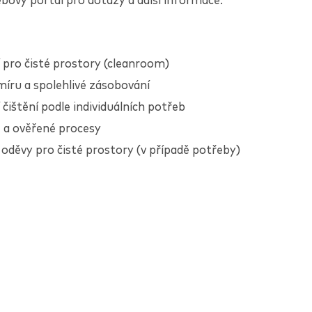
bový portál pro dotazy a další informace.
í pro čisté prostory (cleanroom)
míru a spolehlivé zásobování
 čištění podle individuálních potřeb
é a ověřené procesy
 oděvy pro čisté prostory (v případě potřeby)