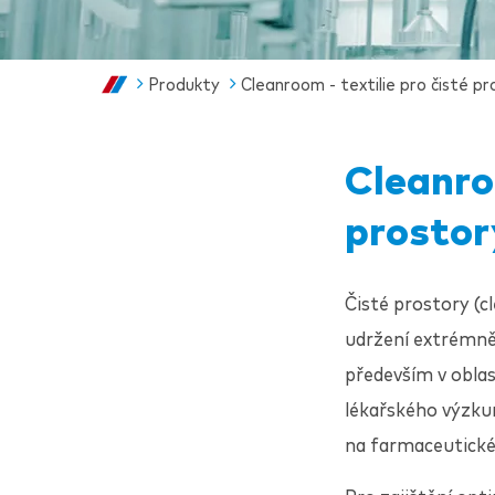
Produkty
Cleanroom - textilie pro čisté pr
Cleanroo
prostor
Čisté prostory (c
udržení extrémně 
především v oblas
lékařského výzk
na farmaceutick