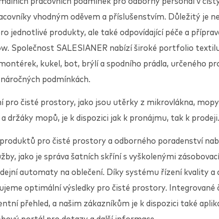
imálních pracovních podmínek pro odborný personál v čist
racovníky vhodným oděvem a příslušenstvím. Důležitý je n
ro jednotlivé produkty, ale také odpovídající péče a příprav
w. Společnost
SALESIANER
nabízí široké portfolio textil
montérek, kukel, bot, brýlí a spodního prádla, určeného 
to náročných podmínkách.
í pro čisté prostory, jako jsou utěrky z mikrovlákna, mopy, 
a držáky mopů, je k dispozici jak k pronájmu, tak k prodeji
 produktů pro čisté prostory a odborného poradenství nab
užby, jako je správa šatních skříní s vyškolenými zásobovac
dejní automaty na oblečení. Díky systému řízení kvality a
jeme optimální výsledky pro čisté prostory. Integrované 
rentní přehled, a našim zákazníkům je k dispozici také apli