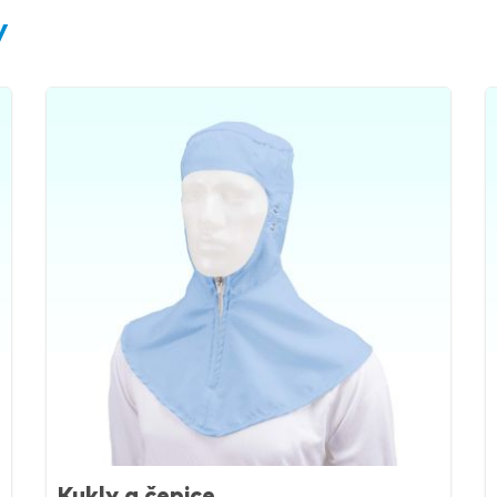
y
Kukly a čepice