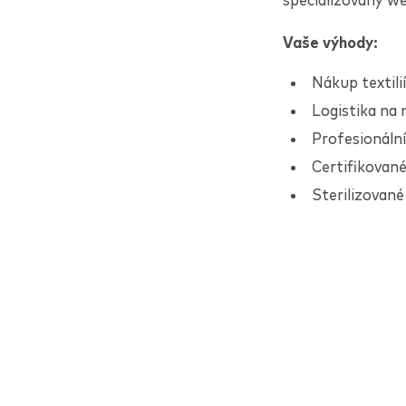
specializovaný we
Vaše výhody:
Nákup textili
Logistika na 
Profesionální
Certifikovan
Sterilizované