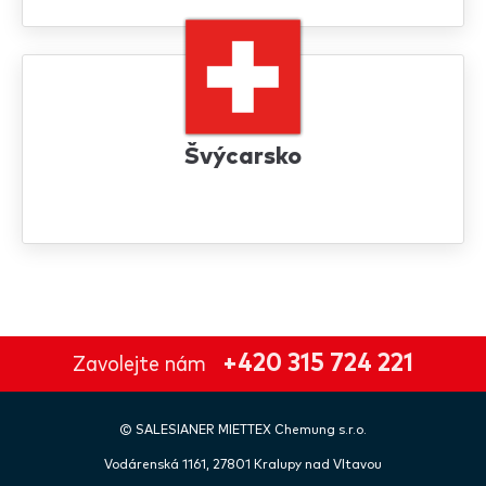
Švýcarsko
+420 315 724 221
Zavolejte nám
©
SALESIANER
MIETTEX Chemung s.r.o.
Vodárenská 1161, 27801 Kralupy nad Vltavou