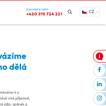
Zavolejte nám!
CZ
+420 315 724 221
ovázíme
no dělá
 mluvíme-li o
ěvě cítili příjemně,
ré jídlo, spánek a