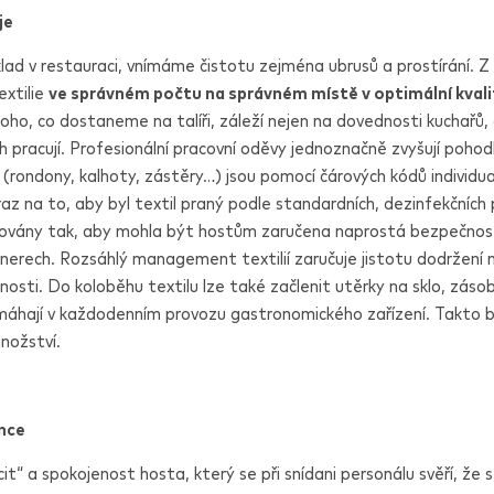
je
lad v restauraci, vnímáme čistotu zejména ubrusů a prostírání. Z
extilie
ve správném počtu na správném místě v optimální kvali
oho, co dostaneme na talíři, záleží nejen na dovednosti kuchařů, a
h pracují. Profesionální pracovní oděvy jednoznačně zvyšují pohod
y (rondony, kalhoty, zástěry…) jsou pomocí čárových kódů individua
raz na to, aby byl textil praný podle standardních, dezinfekčních 
ikovány tak, aby mohla být hostům zaručena naprostá bezpečnost
nerech. Rozsáhlý management textilií zaručuje jistotu dodržení 
nosti. Do koloběhu textilu lze také začlenit utěrky na sklo, zásob
máhají v každodenním provozu gastronomického zařízení. Takto bu
nožství.
lnce
it“ a spokojenost hosta, který se při snídani personálu svěří, že 