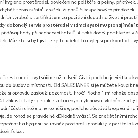
ní hygiena prostěradel, povlečení na polštáře a peřiny, přikrývek.
hybět servis ručníků, osušek, županů či koupelnových předložek – 
edních výrobců s certifikátem za pozitivní dopad na životní prostř
icky
dokonalý servis prostěradel v rámci systému pronajímání t
řidávají body při hodnocení hotelů. A také dobrý pocit ležet v č
li. Můžete si být jisti, že jste udělali to nejlepší pro komfort svý
 či restauraci si vytváříme už u dveří. Čistá podlaha je vizitkou kva
upu do budov a místností. Od
SALESIANER
si je můžete koupit n
ože si opravdu zaslouží pozornost. Proč? Plocha 1 m² rohože absor
4 l vlhkosti. Díky speciálně zatočeným nylonovým vláknům zachyt
odní části rohože a neroznáší se, podlaha zůstává bezpečná i při 
uje, že rohož se pravidelně důkladně vyčistí. Se znečištěnými roh
ezpečnost a hygienu se rovněž postarají i produkty z portfolia kva
 dezinfekce.