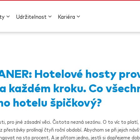
ty
Udržitelnost
Kariéra
IANER
: Hotelové hosty pr
a každém kroku. Co všech
ho hotelu špičkový?
i, pro jiné zásadní věci. Čistota nezná sezónu. O to víc to platí,
 přestávky prolínají čtyři roční období. Abychom se při jejich návšt
ungovat na sto procent. A je přitom jedno, jestli si dopřejeme dob