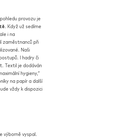
 pohledu provozu je
tě
. Když už sedíme
le i na
lí zaměstnanců při
lizované. Naši
postupů. I hadry či
. Textil je dodáván
maximální hygieny,“
níky na papír a další
de vždy k dispozici
se výborně vyspal.