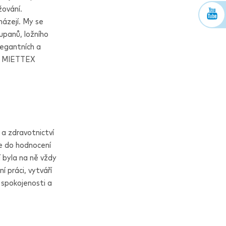
žování.
házejí. My se
upanů, ložního
legantních a
MIETTEX
 a zdravotnictví
je do hodnocení
í byla na ně vždy
í práci, vytváří
 spokojenosti a