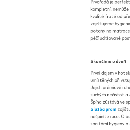
Prvořadá je perfekt
kompletní, nemůže c
kvalitě froté od př
zajišťujeme hygien
potahy na matrace p
péčí udržované poste
Skončíme u dveří
První dojem v hotelu
umístěných při vst
Jejich prémiové roh
suchých nečistot a 
Špína zůstává ve sp
Služba praní
zajišť
nešpiníte ruce. O b
sanitární hygieny a