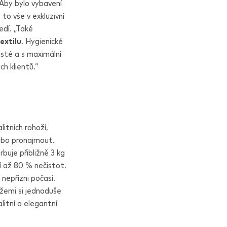
 Aby bylo vybavení
to vše v exkluzivní
edí. „Také
extilu
. Hygienické
isté a s maximální
ch klientů.“
litních rohoží,
ebo pronajmout.
buje přibližně 3 kg
í až 80 % nečistot.
nepřízni počasí.
ožemi si jednoduše
litní a elegantní