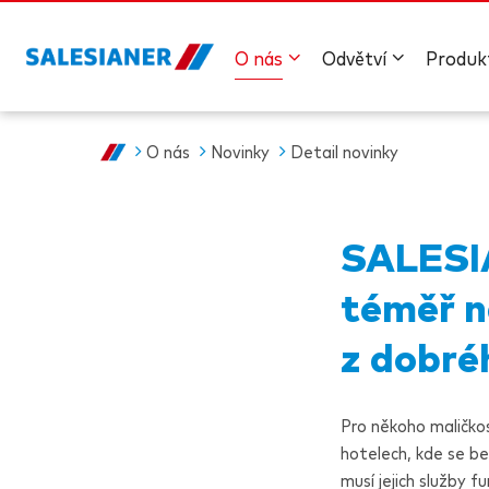
O nás
Odvětví
Produk
O nás
Novinky
Detail novinky
SALES
téměř n
z dobré
Pro někoho maličkost
hotelech, kde se bez
musí jejich služby f