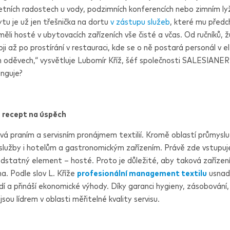
, letních radostech u vody, podzimních konferencích nebo zimním ly
tu je už jen třešnička na dortu
v zástupu služeb
, které mu předc
ěli hosté v ubytovacích zařízeních vše čisté a včas. Od ručníků, ž
ji až po prostírání v restauraci, kde se o ně postará personál v e
h oděvech,“ vysvětluje Lubomír Kříž, šéf společnosti
SALESIANER
nguje?
je recept na úspěch
á praním a servisním pronájmem textilií. Kromě oblastí průmyslu
 služby i hotelům a gastronomickým zařízením. Právě zde vstupu
odstatný element – ​​hosté. Proto je důležité, aby taková zařízen
a. Podle slov L. Kříže
profesionální management textilu
usnadn
dí a přináší ekonomické výhody. Díky garanci hygieny, zásobování,
 jsou lídrem v oblasti měřitelné kvality servisu.