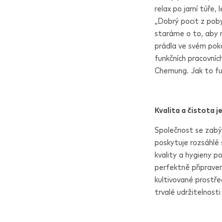
relax po jarní túře
„Dobrý pocit z poby
staráme o to, aby m
prádla ve svém poko
funkčních pracovníc
Chemung. Jak to fu
Kvalita a čistota 
Společnost se zabýv
poskytuje rozsáhlé
kvality a hygieny p
perfektně připraven
kultivované prostře
trvalé udržitelnosti