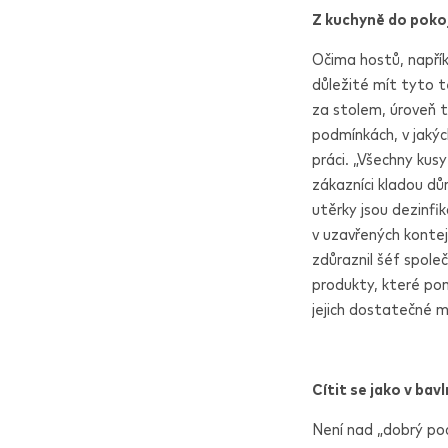
Z kuchyně do poko
Očima hostů, napřík
důležité mít tyto t
za stolem, úroveň t
podmínkách, v jakýc
práci. „Všechny kus
zákazníci kladou dů
utěrky jsou dezinf
v uzavřených kontej
zdůraznil šéf společ
produkty, které po
jejich dostatečné m
Cítit se jako v bav
Není nad „dobrý poc