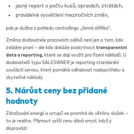
jasný report o počtu kusů, opravách, ztrátách,
pravidelné vysvětlení meziročních změn,
pak je služba z pohledu controllingu „černá skříňka“.
Změna dodavatele pracovních oděvů není jen o tom, kdo
zvládne praní – ale kdo dokáže poskytnout
transparentní
data a reporting,
které se dají využít pro řízení nákladů. U
dodavatelů typu
SALESIANER
je reporting standardní
součástí servisu, který pomáhá odhalovat nadspotřebu a
zbytečné náklady.
5. Nárůst ceny bez přidané
hodnoty
Zdražování energií a vstupů se promítá do většiny služeb –
to je realita. Přijmout vyšší cenu dává smysl, když ji
doprovází: