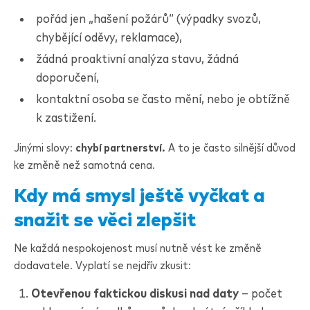
pořád jen „hašení požárů“ (výpadky svozů,
chybějící oděvy, reklamace),
žádná proaktivní analýza stavu, žádná
doporučení,
kontaktní osoba se často mění, nebo je obtížně
k zastižení.
Jinými slovy:
chybí partnerství.
A to je často silnější důvod
ke změně než samotná cena.
Kdy má smysl ještě vyčkat a
snažit se věci zlepšit
Ne každá nespokojenost musí nutně vést ke změně
dodavatele. Vyplatí se nejdřív zkusit:
Otevřenou faktickou diskusi nad daty
– počet