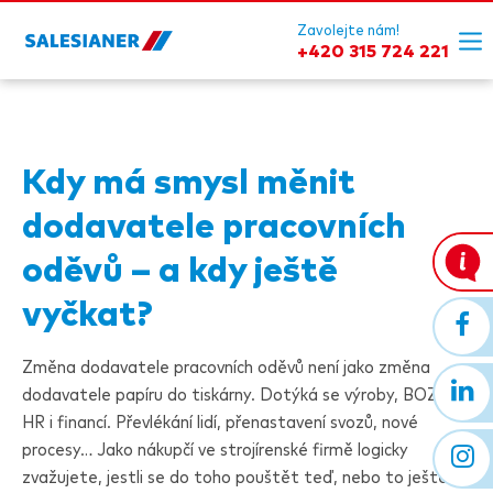
Zavolejte nám!
+420 315 724 221
Kdy má smysl měnit
dodavatele pracovních
oděvů – a kdy ještě
vyčkat?
Změna dodavatele pracovních oděvů není jako změna
dodavatele papíru do tiskárny. Dotýká se výroby, BOZP,
HR i financí. Převlékání lidí, přenastavení svozů, nové
procesy… Jako nákupčí ve strojírenské firmě logicky
zvažujete, jestli se do toho pouštět teď, nebo to ještě