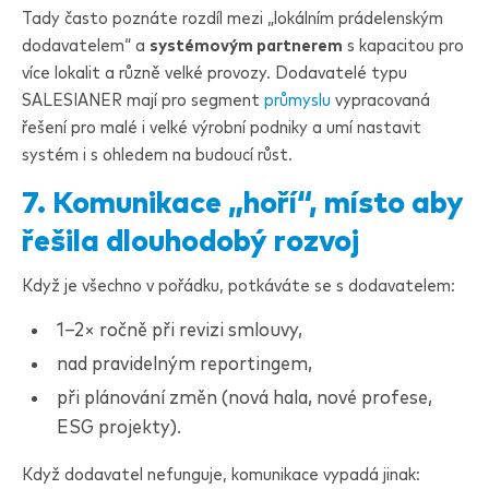
Tady často poznáte rozdíl mezi „lokálním prádelenským
dodavatelem“ a
systémovým partnerem
s kapacitou pro
více lokalit a různě velké provozy. Dodavatelé typu
SALESIANER
mají pro segment
průmyslu
vypracovaná
řešení pro malé i velké výrobní podniky a umí nastavit
systém i s ohledem na budoucí růst.
7. Komunikace „hoří“, místo aby
řešila dlouhodobý rozvoj
Když je všechno v pořádku, potkáváte se s dodavatelem:
1–2× ročně při revizi smlouvy,
nad pravidelným reportingem,
při plánování změn (nová hala, nové profese,
ESG projekty).
Když dodavatel nefunguje, komunikace vypadá jinak: