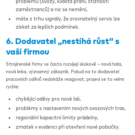
problémů (svozy, kvalita praní, stížnosti
zaměstnanců) a nic se nemění,
máte z trhu signály, že srovnatelný servis lze
získat za lepších podmínek.
6. Dodavatel „nestíhá růst“ s
vaší firmou
Strojírenské firmy se často rozvíjejí skokově – nová hala,
nová linka, významný zákazník. Pokud na to dodavatel
pracovních oděvů nedokáže reagovat, projeví se to velmi
rychle:
chybějící oděvy pro nové lidi,
problémy s nastavením nových svozových tras,
regionální kapacitní limity prádelny,
zmatek v evidenci při otevření nové pobočky.