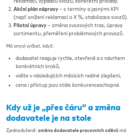
reklamací, výpadků svozů, konkrétní příklady.
Akční plán nápravy
– s termíny a jasnými KPI
(např. snížení reklamací o X %, stabilizace svozů).
Pilotní úpravy
– změna svozových tras, úprava
sortimentu, přeměření problémových provozů.
Má smysl vyčkat, když:
dodavatel reaguje rychle, otevřeně a s návrhem
konkrétních kroků,
vidíte v následujících měsících reálné zlepšení,
cena i přístup jsou stále konkurenceschopné.
Kdy už je „přes čáru“ a změna
dodavatele je na stole
Zjednodušeně:
změna dodavatele pracovních oděvů
má