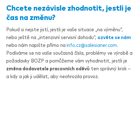
Chcete nezávisle zhodnotit, jestli je
čas na změnu?
Pokud si nejste jistí, jestli je vaše situace „na výměnu“,
nebo ještě na „intenzivní servisní dohodu“,
ozvěte se nám
nebo nám napište přímo na
info.cz@
salesianer
.com
.
Podíváme se na vaše současná čísla, problémy ve výrobě a
požadavky BOZP a pomůžeme vám vyhodnotit, jestli je
změna dodavatele pracovních oděvů
ten správný krok –
a kdy a jak ji udělat, aby neohrozila provoz.