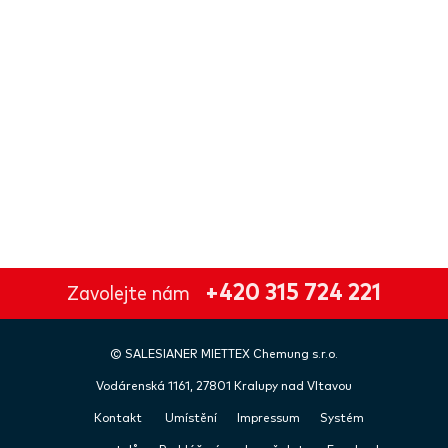
+420 315 724 221
Zavolejte nám
©
SALESIANER
MIETTEX Chemung s.r.o.
Vodárenská 1161, 27801 Kralupy nad Vltavou
Kontakt
Umístění
Impressum
Systém