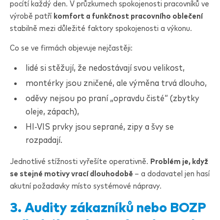
pocítí každý den. V průzkumech spokojenosti pracovníků ve
výrobě patří
komfort a funkčnost pracovního oblečení
stabilně mezi důležité faktory spokojenosti a výkonu.
Co se ve firmách objevuje nejčastěji:
lidé si stěžují, že nedostávají svou velikost,
montérky jsou zničené, ale výměna trvá dlouho,
oděvy nejsou po praní „opravdu čisté“ (zbytky
oleje, zápach),
HI-VIS prvky jsou seprané, zipy a švy se
rozpadají.
Jednotlivé stížnosti vyřešíte operativně.
Problém je, když
se stejné motivy vrací dlouhodobě
– a dodavatel jen hasí
akutní požadavky místo systémové nápravy.
3. Audity zákazníků nebo BOZP