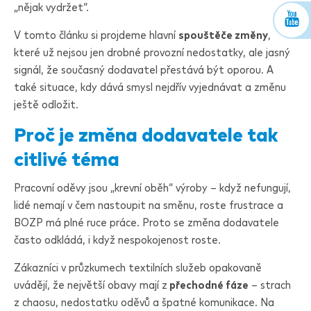
„nějak vydržet“.
V tomto článku si projdeme hlavní
spouštěče změny
,
které už nejsou jen drobné provozní nedostatky, ale jasný
signál, že současný dodavatel přestává být oporou. A
také situace, kdy dává smysl nejdřív vyjednávat a změnu
ještě odložit.
Proč je změna dodavatele tak
citlivé téma
Pracovní oděvy jsou „krevní oběh“ výroby – když nefungují,
lidé nemají v čem nastoupit na směnu, roste frustrace a
BOZP má plné ruce práce. Proto se změna dodavatele
často odkládá, i když nespokojenost roste.
Zákazníci v průzkumech textilních služeb opakovaně
uvádějí, že největší obavy mají z
přechodné fáze
– strach
z chaosu, nedostatku oděvů a špatné komunikace. Na