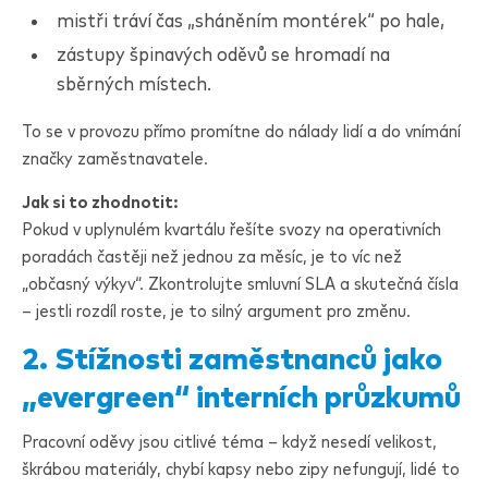
mistři tráví čas „sháněním montérek“ po hale,
zástupy špinavých oděvů se hromadí na
sběrných místech.
To se v provozu přímo promítne do nálady lidí a do vnímání
značky zaměstnavatele.
Jak si to zhodnotit:
Pokud v uplynulém kvartálu řešíte svozy na operativních
poradách častěji než jednou za měsíc, je to víc než
„občasný výkyv“. Zkontrolujte smluvní SLA a skutečná čísla
– jestli rozdíl roste, je to silný argument pro změnu.
2. Stížnosti zaměstnanců jako
„evergreen“ interních průzkumů
Pracovní oděvy jsou citlivé téma – když nesedí velikost,
škrábou materiály, chybí kapsy nebo zipy nefungují, lidé to