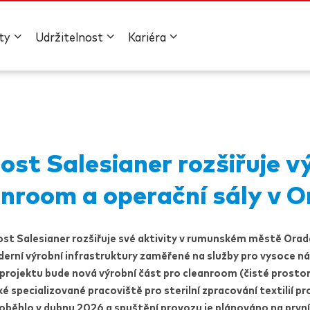
ty
Udržitelnost
Kariéra
nost
Salesianer
rozšiřuje v
anroom a operační sály v O
ost
Salesianer
rozšiřuje své aktivity v rumunském městě Orad
erní výrobní infrastruktury zaměřené na služby pro vysoce n
projektu bude nová výrobní část pro cleanroom (čisté prosto
ké specializované pracoviště pro sterilní zpracování textilií pr
oběhlo v dubnu 2026 a spuštění provozu je plánováno na první 