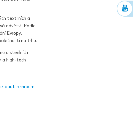
ch textilních a
livá odvětví. Podle
dní Evropy.
polečnosti na trhu.
u a sterilních
y a high-tech
pe-baut-reinraum-