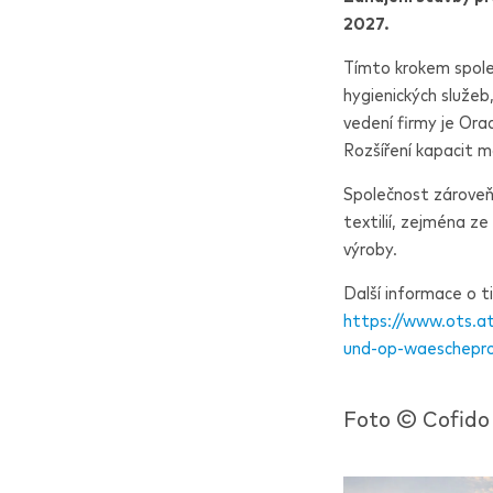
2027.
Tímto krokem společ
hygienických služeb,
vedení firmy je Ora
Rozšíření kapacit m
Společnost zároveň 
textilií, zejména z
výroby.
Další informace o 
https://www.ots.
und-op-waeschepro
Foto ©
C
ofido