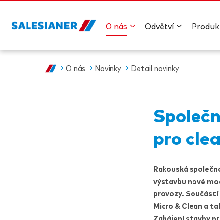
O nás
Odvětví
Produk
O nás
Novinky
Detail novinky
Společ
pro cle
Rakouská společn
výstavbu nové mod
provozy. Součástí 
Micro & Clean
a ta
Zahájení stavby pr