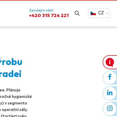
Zavolejte nám!
CZ
+420 315 724 221
ýrobu
radei
ea. Plánuje
áročné hygienické
ry)
v segmentu
o operační sály.
čtvrtletí roku