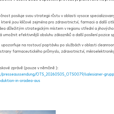
nost posiluje svou strategii růstu v oblasti vysoce specializovaný
 které jsou klíčové zejména pro zdravotnictví, farmacii a další cit
dea důležitým strategickým místem v regionu střední a jihovýcho
á umožnit efektivnější obsluhu zákazníků a další posílení pozice s
upozorňuje na rostoucí poptávku po službách v oblasti cleanroom
e strany farmaceutického průmyslu, zdravotnictví, mikroelektronik
tiskové zprávě
(pouze v němčině
)
:
at/presseaussendung/OTS_20260505_OTS0079/
salesianer
-grup
duktion-in-oradea-aus