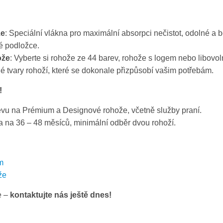
že
: Speciální vlákna pro maximální absorpci nečistot, odolné a 
vé podložce.
ože
: Vyberte si rohože ze 44 barev, rohože s logem nebo libovo
é tvary rohoží, které se dokonale přizpůsobí vašim potřebám.
!
evu na Prémium a Designové rohože, včetně služby praní.
na 36 – 48 měsíců, minimální odběr dvou rohoží.
m
že
e –
kontaktujte nás ještě dnes!