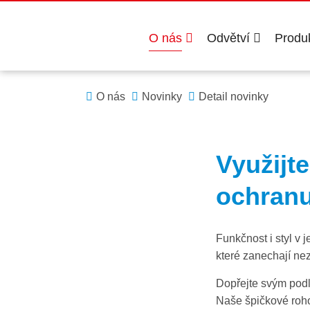
O nás
Odvětví
Produ
O nás
Novinky
Detail novinky
Využijte
ochranu,
Funkčnost i styl v
které zanechají ne
Dopřejte svým pod
Naše špičkové rohož