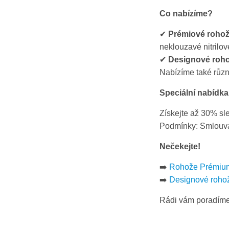
Co nabízíme?
✔
Prémiové roho
neklouzavé nitrilo
✔
Designové roh
Nabízíme také různ
Speciální nabídka
Získejte až 30% sl
Podmínky: Smlouva 
Nečekejte!
➡️
Rohože Prémiu
➡️
Designové roho
Rádi vám poradím