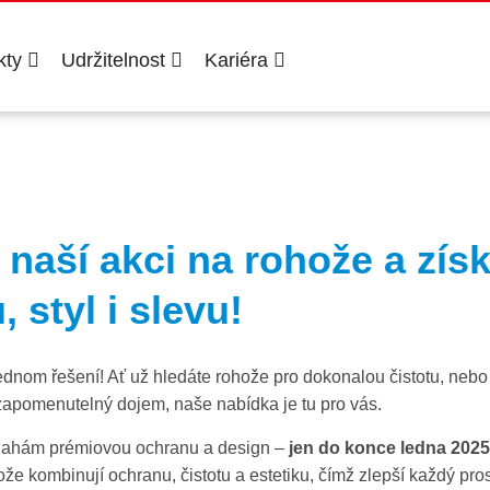
kty
Udržitelnost
Kariéra
 naší akci na rohože a získ
 styl i slevu!
 jednom řešení! Ať už hledáte rohože pro dokonalou čistotu, neb
zapomenutelný dojem, naše nabídka je tu pro vás.
lahám prémiovou ochranu a design –
jen do konce ledna 2025
e kombinují ochranu, čistotu a estetiku, čímž zlepší každý pros